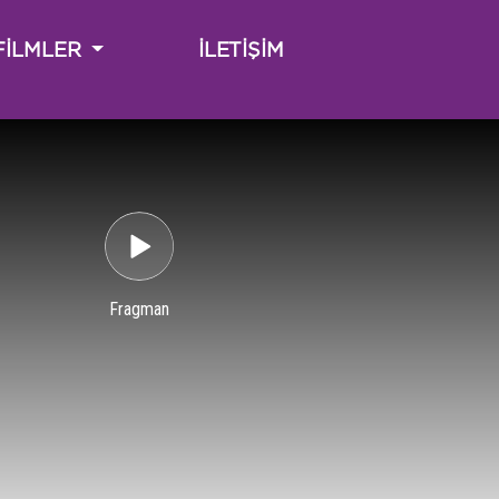
(CURRENT)
FİLMLER
İLETİŞİM
Fragman