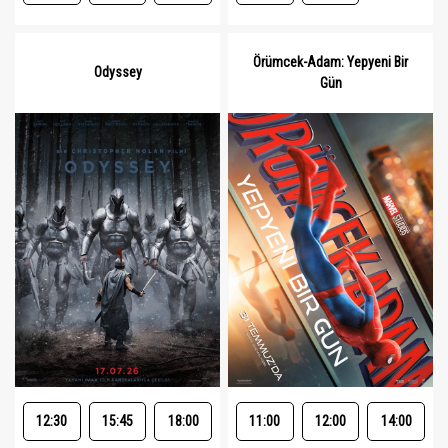
Örümcek-Adam: Yepyeni Bir
Odyssey
Gün
12:30
15:45
18:00
11:00
12:00
14:00