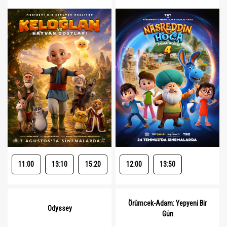
11:00
13:10
15:20
12:00
13:50
Örümcek-Adam: Yepyeni Bir
Odyssey
Gün