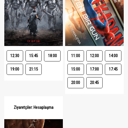
12:30
15:45
18:00
11:00
12:00
14:00
19:00
21:15
15:00
17:00
17:45
20:00
20:45
Ziyaretçiler: Hesaplaşma