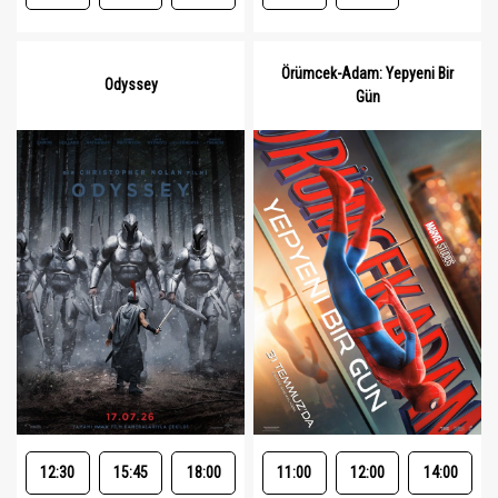
Örümcek-Adam: Yepyeni Bir
Odyssey
Gün
12:30
15:45
18:00
11:00
12:00
14:00