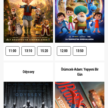
11:00
13:10
15:20
12:00
13:50
Örümcek-Adam: Yepyeni Bir
Odyssey
Gün