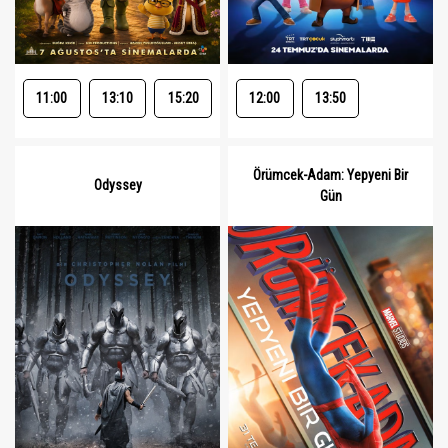
11:00
13:10
15:20
12:00
13:50
Örümcek-Adam: Yepyeni Bir
Odyssey
Gün