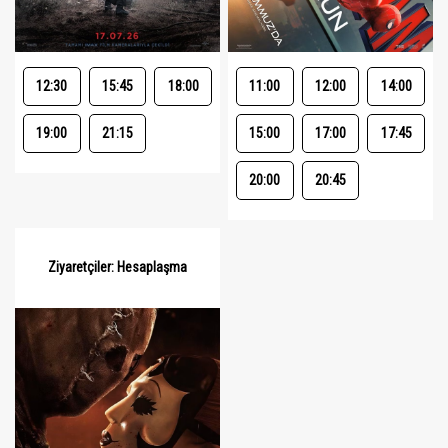
12:30
15:45
18:00
11:00
12:00
14:00
19:00
21:15
15:00
17:00
17:45
20:00
20:45
Ziyaretçiler: Hesaplaşma