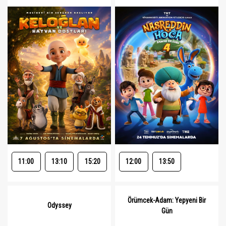
11:00
13:10
15:20
12:00
13:50
Örümcek-Adam: Yepyeni Bir
Odyssey
Gün