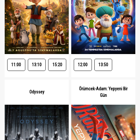
11:00
13:10
15:20
12:00
13:50
Örümcek-Adam: Yepyeni Bir
Odyssey
Gün