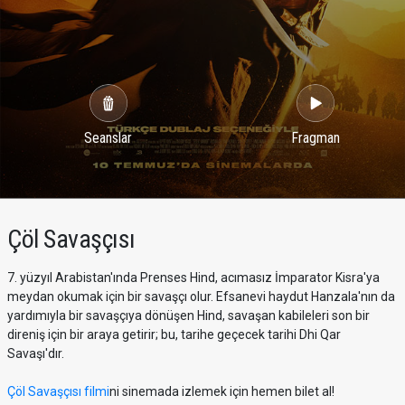
Seanslar
Fragman
Çöl Savaşçısı
7. yüzyıl Arabistan'ında Prenses Hind, acımasız İmparator Kisra'ya
meydan okumak için bir savaşçı olur. Efsanevi haydut Hanzala'nın da
yardımıyla bir savaşçıya dönüşen Hind, savaşan kabileleri son bir
direniş için bir araya getirir; bu, tarihe geçecek tarihi Dhi Qar
Savaşı'dır.
Çöl Savaşçısı filmi
ni sinemada izlemek için hemen bilet al!